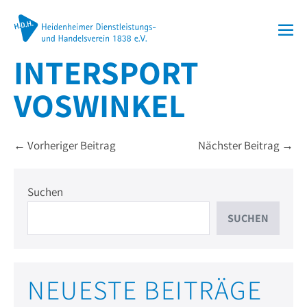
Zum
Inhalt
Me
springen
INTERSPORT
Sch
VOSWINKEL
Beitragsnavigation
← Vorheriger Beitrag
Nächster Beitrag →
Suchen
SUCHEN
NEUESTE BEITRÄGE