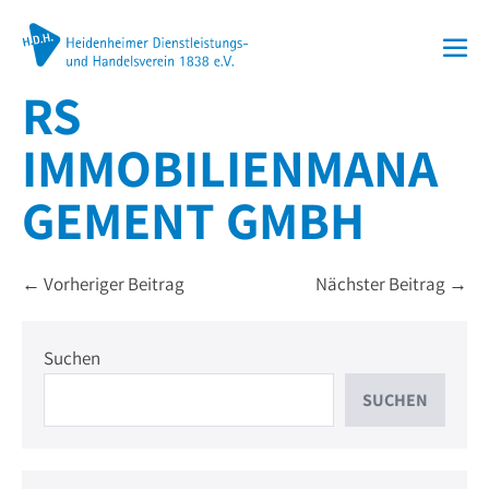
Zum
Inhalt
Me
springen
RS
Sch
IMMOBILIENMANA
GEMENT GMBH
Beitragsnavigation
← Vorheriger Beitrag
Nächster Beitrag →
Suchen
SUCHEN