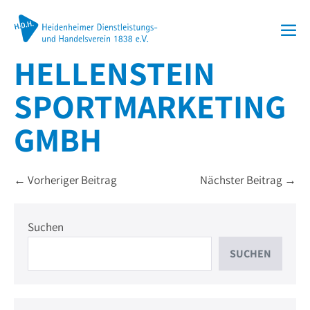
Zum
Inhalt
Me
springen
HELLENSTEIN
Sch
SPORTMARKETING
GMBH
Beitragsnavigation
← Vorheriger Beitrag
Nächster Beitrag →
Suchen
SUCHEN